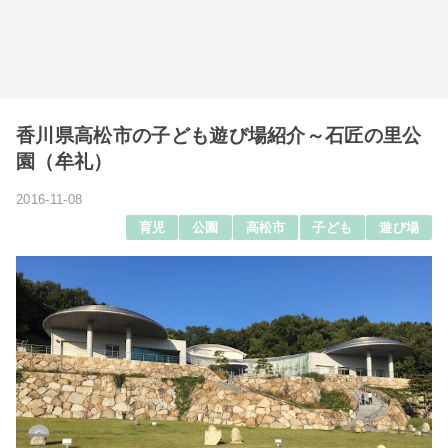
香川県高松市の子ども遊び場紹介～石匠の里公
園（牟礼）
2016-11-08
育児
公園
高松市
子ども
遊び場